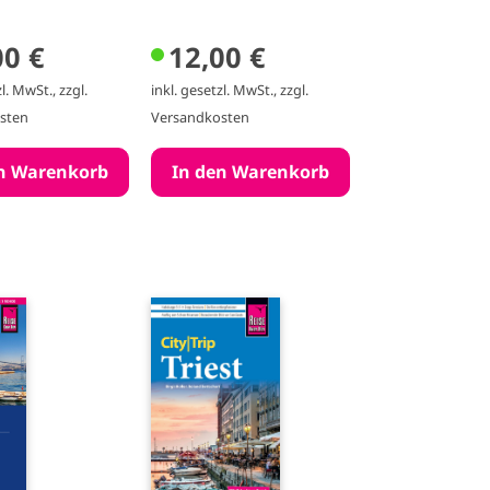
00 €
12,00 €
l. MwSt., zzgl.
inkl. gesetzl. MwSt., zzgl.
sten
Versandkosten
I
m
a
g
e