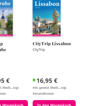
a
g
e
ip
CityTrip Lissabon
uhe
CityTrip
95 €
16,95 €
l. MwSt., zzgl.
inkl. gesetzl. MwSt., zzgl.
sten
Versandkosten