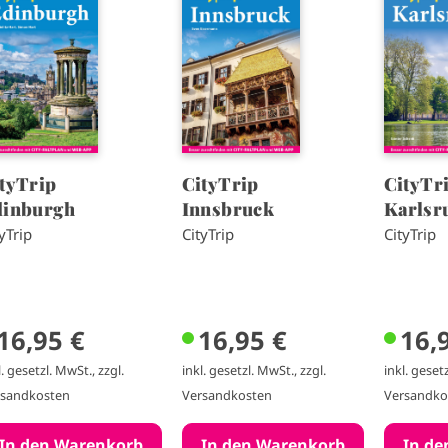
a
a
g
g
e
e
tyTrip
CityTrip
CityTr
dinburgh
Innsbruck
Karlsr
yTrip
CityTrip
CityTrip
16,95 €
16,95 €
16,
l. gesetzl. MwSt., zzgl.
inkl. gesetzl. MwSt., zzgl.
inkl. gesetz
rsandkosten
Versandkosten
Versandko