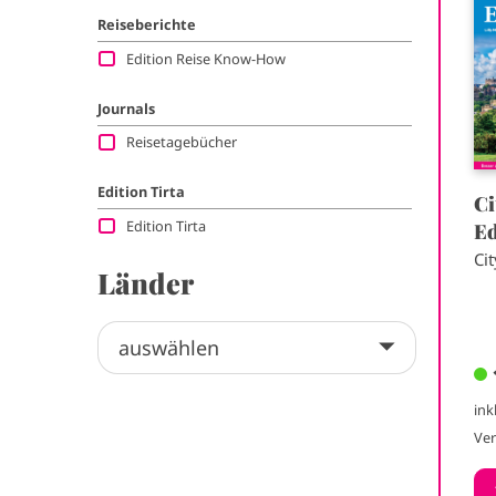
a
Reiseberichte
g
Edition Reise Know-How
e
Journals
Reisetagebücher
Edition Tirta
Ci
Edition Tirta
E
Cit
Länder
ink
Ve