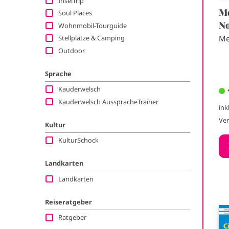
InselTrip
M
i
Soul Places
i
N
Wohnmobil-Tourguide
g
g
Me
Stellplätze & Camping
Outdoor
a
a
Sprache
t
t
Kauderwelsch
Kauderwelsch AusspracheTrainer
i
ink
i
Ve
Kultur
o
o
KulturSchock
n
n
Landkarten
Landkarten
Reiseratgeber
I
Ratgeber
m