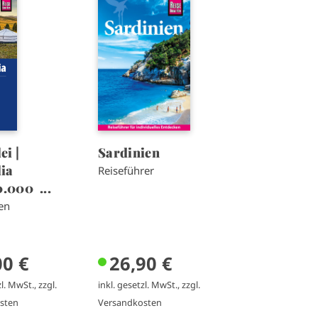
m
a
g
e
i |
Sardinien
ia
Reiseführer
0.000 ...
en
00 €
26,90 €
l. MwSt., zzgl.
inkl. gesetzl. MwSt., zzgl.
sten
Versandkosten