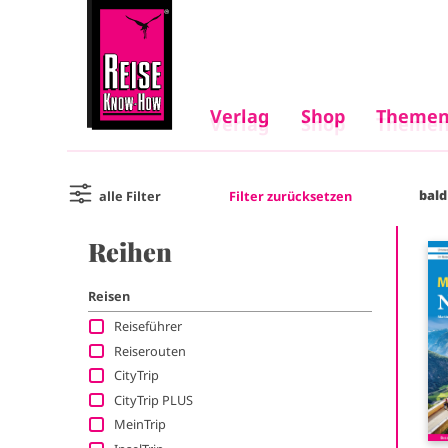
Verlag
Shop
Themen
Verlag
Shop
Themen
M
M
a
bald
Filter zurücksetzen
alle Filter
a
i
Reihen
i
I
m
n
n
Reisen
a
g
Reiseführer
n
n
Reiserouten
e
CityTrip
a
a
CityTrip PLUS
v
MeinTrip
v