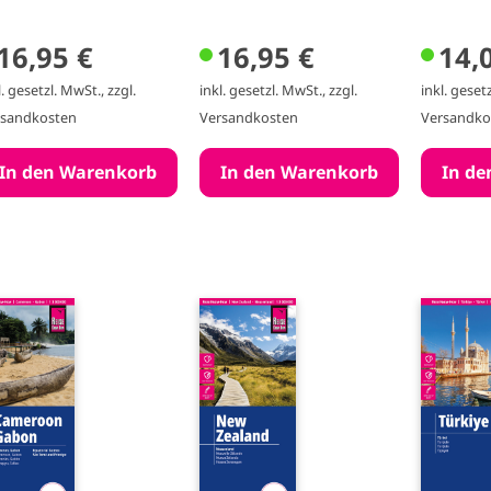
16,95 €
16,95 €
14,
l. gesetzl. MwSt., zzgl.
inkl. gesetzl. MwSt., zzgl.
inkl. gesetz
rsandkosten
Versandkosten
Versandko
I
I
m
m
a
a
g
g
e
e