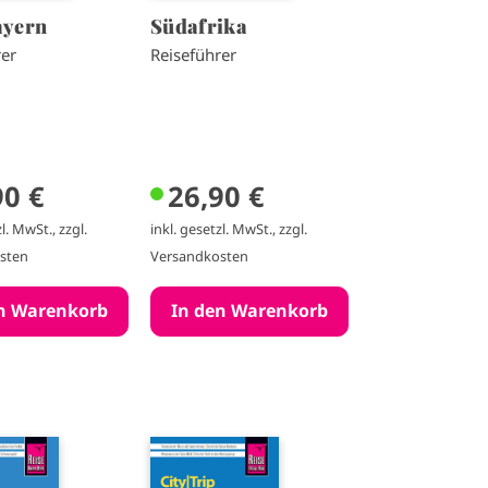
ayern
Südafrika
rer
Reiseführer
90 €
26,90 €
l. MwSt., zzgl.
inkl. gesetzl. MwSt., zzgl.
sten
Versandkosten
I
m