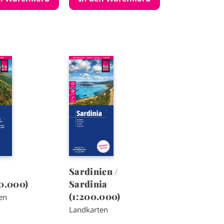
I
m
a
g
e
Sardinien /
00.000)
Sardinia
(1:200.000)
en
Landkarten