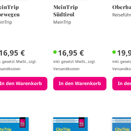
einTrip
MeinTrip
Oberb
orwegen
Südtirol
Reisefüh
inTrip
MeinTrip
16,95 €
16,95 €
19,
l. gesetzl. MwSt., zzgl.
inkl. gesetzl. MwSt., zzgl.
inkl. gesetz
rsandkosten
Versandkosten
Versandko
I
I
m
m