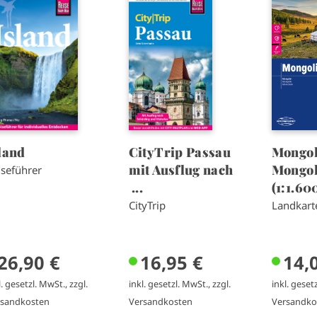
m
m
a
a
g
g
e
e
land
CityTrip Passau
Mongole
mit Ausflug nach
Mongol
iseführer
...
(1:1.60
CityTrip
Landkart
26,90 €
16,95 €
14,
l. gesetzl. MwSt., zzgl.
inkl. gesetzl. MwSt., zzgl.
inkl. gesetz
rsandkosten
Versandkosten
Versandko