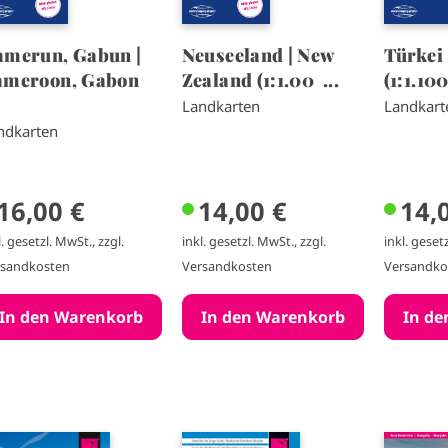
merun, Gabun |
Neuseeland | New
Türkei 
ameroon, Gabon
Zealand (1:1.00 ...
(1:1.10
.
Landkarten
Landkart
ndkarten
16,00 €
14,00 €
14,
l. gesetzl. MwSt., zzgl.
inkl. gesetzl. MwSt., zzgl.
inkl. gesetz
rsandkosten
Versandkosten
Versandko
I
I