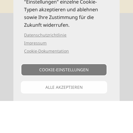
"Einstellungen" einzelne Cookie-
Typen akzeptieren und ablehnen
sowie Ihre Zustimmung für die
Kontaktinformationen
Zukunft widerrufen.
Datenschutzrichtlinie
0521 94649-0 (Mo–Fr: 9–16 Uhr)
Impressum
Cookie-Dokumentation
info@reise-know-how.de
COOKIE-EINSTELLUNGEN
ALLE AKZEPTIEREN
VERLAG
F