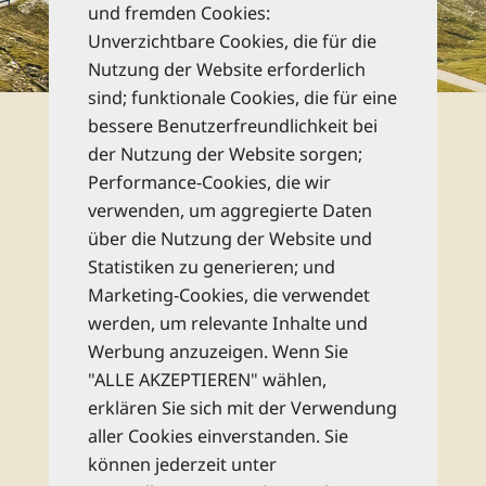
und fremden Cookies:
Unverzichtbare Cookies, die für die
zu den Katalogen
Nutzung der Website erforderlich
sind; funktionale Cookies, die für eine
Newsletter
bessere Benutzerfreundlichkeit bei
der Nutzung der Website sorgen;
Performance-Cookies, die wir
Abonnieren Sie unseren kostenlosen
verwenden, um aggregierte Daten
monatlichen Newsletter und bleiben Sie
über die Nutzung der Website und
bestens informiert zu allen Reise-Neuheiten
Statistiken zu generieren; und
und Wissenswertem aus dem Reise Know-
Marketing-Cookies, die verwendet
How Verlag!
werden, um relevante Inhalte und
Werbung anzuzeigen. Wenn Sie
Rechtliche Hinweise
"ALLE AKZEPTIEREN" wählen,
erklären Sie sich mit der Verwendung
aller Cookies einverstanden. Sie
abonnieren
können jederzeit unter