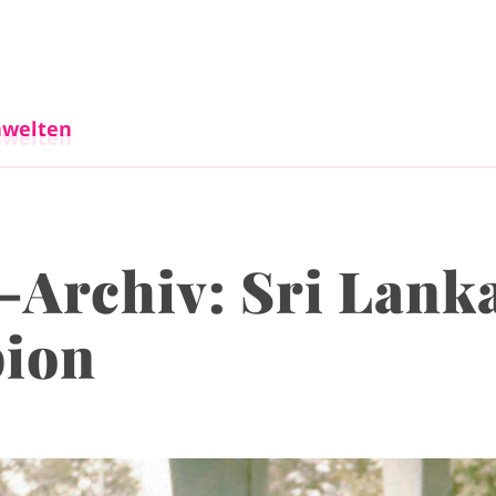
Direkt zum Inhalt
welten
welten
-Archiv: Sri Lank
pion