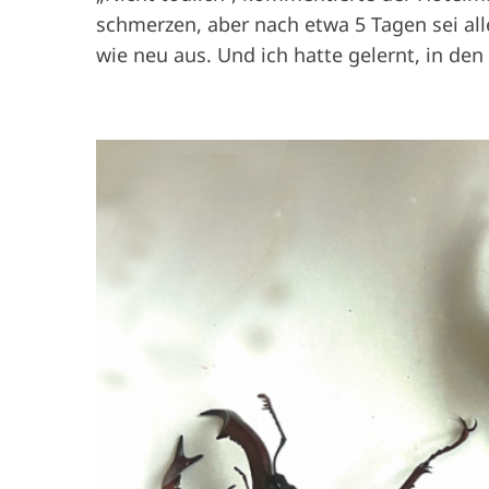
schmerzen, aber nach etwa 5 Tagen sei all
wie neu aus. Und ich hatte gelernt, in den
I
m
a
g
e