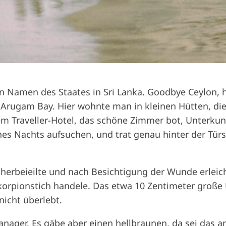
 Namen des Staates in Sri Lanka. Goodbye Ceylon, ha
 Arugam Bay. Hier wohnte man in kleinen Hütten, die
em Traveller-Hotel, das schöne Zimmer bot, Unterkunf
eines Nachts aufsuchen, und trat genau hinter der Tü
erbeieilte und nach Besichtigung der Wunde erleichte
orpionstich handele. Das etwa 10 Zentimeter große 
nicht überlebt.
anager. Es gäbe aber einen hellbraunen, da sei das 