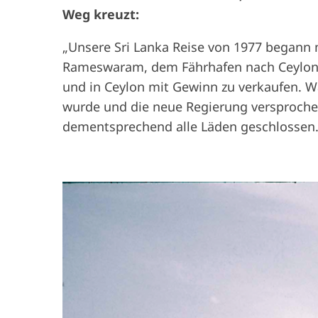
Weg kreuzt:
„Unsere Sri Lanka Reise von 1977 begann 
Rameswaram, dem Fährhafen nach Ceylon, m
und in Ceylon mit Gewinn zu verkaufen. W
wurde und die neue Regierung versprochen
dementsprechend alle Läden geschlossen. W
I
m
a
g
e