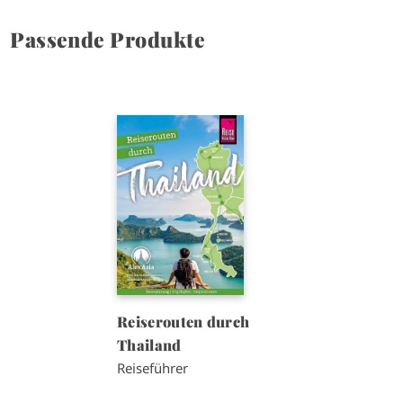
Passende Produkte
I
m
a
g
e
Reiserouten durch
Thailand
Reiseführer