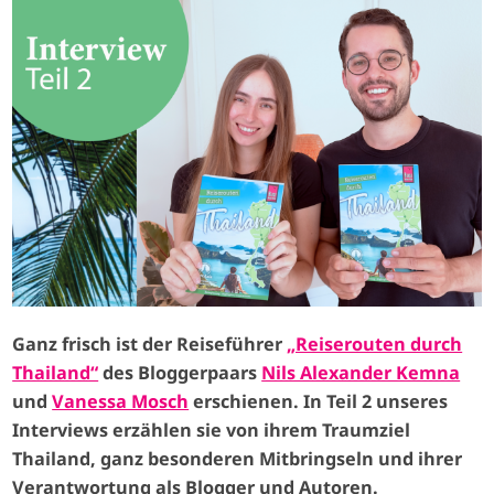
I
m
a
g
e
Ganz frisch ist der Reiseführer
„Reiserouten durch
Thailand“
des Bloggerpaars
Nils Alexander Kemna
und
Vanessa Mosch
erschienen. In Teil 2 unseres
Interviews erzählen sie von ihrem Traumziel
Thailand, ganz besonderen Mitbringseln und ihrer
Verantwortung als Blogger und Autoren.