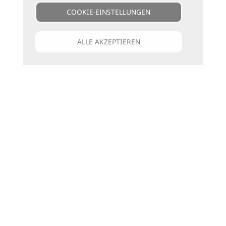
COOKIE-EINSTELLUNGEN
ALLE AKZEPTIEREN
Unsere Kataloge
Für jede Art zu reisen
die passenden Bücher