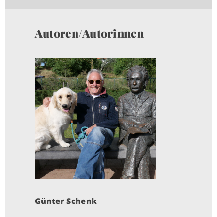
Autoren/Autorinnen
I
M
A
G
E
Günter Schenk