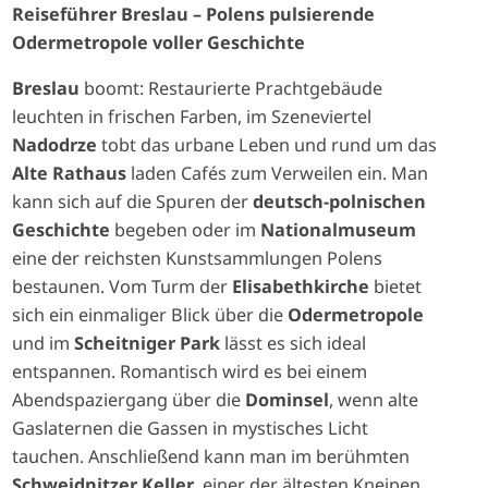
Reiseführer Breslau – Polens pulsierende
Odermetropole voller Geschichte
Breslau
boomt: Restaurierte Prachtgebäude
leuchten in frischen Farben, im Szeneviertel
Nadodrze
tobt das urbane Leben und rund um das
Alte Rathaus
laden Cafés zum Verweilen ein. Man
kann sich auf die Spuren der
deutsch-polnischen
Geschichte
begeben oder im
Nationalmuseum
eine der reichsten Kunstsammlungen Polens
bestaunen. Vom Turm der
Elisabethkirche
bietet
sich ein einmaliger Blick über die
Odermetropole
und im
Scheitniger Park
lässt es sich ideal
entspannen. Romantisch wird es bei einem
Abendspaziergang über die
Dominsel
, wenn alte
Gaslaternen die Gassen in mystisches Licht
tauchen. Anschließend kann man im berühmten
Schweidnitzer Keller
, einer der ältesten Kneipen