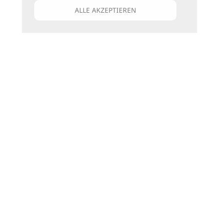
ALLE AKZEPTIEREN
Unsere Kataloge
Für jede Art zu reisen
die passenden Bücher
zu den Katalogen