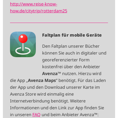
http://www.reise-know-
how.de/citytrip/rotterdam25
I
Faltplan für mobile Geräte
M
Den Faltplan unserer Bücher
A
können Sie auch in digitaler und
G
georeferenzierter Form
E
kostenfrei über den Anbieter
Avenza
™ nutzen. Hierzu wird
die App „
Avenza Maps
“ benötigt. Für das Laden
der App und den Download unserer Karte im
Avenza Store wird einmalig eine
Internetverbindung benötigt. Weitere
Informationen und den Link zur App finden Sie
in unseren
FAQ
und beim Anbieter Avenza™: