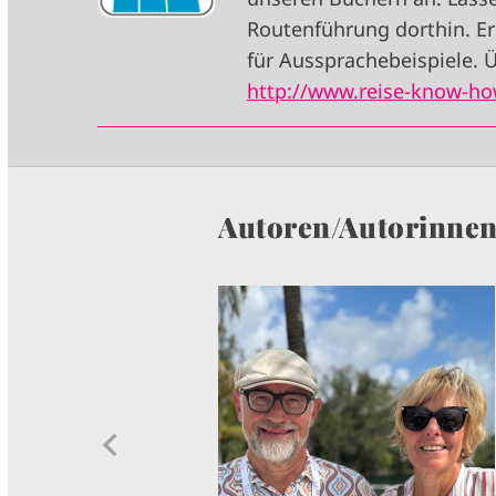
G
Routenführung dorthin. Er
E
für Aussprachebeispiele. Ü
http://www.reise-know-how
Autoren/Autorinne
I
M
A
G
E