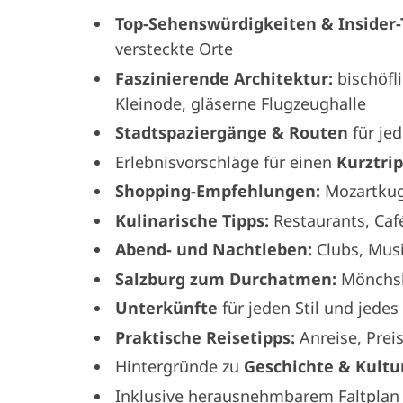
Top-Sehenswürdigkeiten & Insider-
versteckte Orte
Faszinierende Architektur:
bischöfli
Kleinode, gläserne Flugzeughalle
Stadtspaziergänge & Routen
für je
Erlebnisvorschläge für einen
Kurztri
Shopping-Empfehlungen:
Mozartkug
Kulinarische Tipps:
Restaurants, Café
Abend- und Nachtleben:
Clubs, Musi
Salzburg zum Durchatmen:
Mönchsb
Unterkünfte
für jeden Stil und jede
Praktische Reisetipps:
Anreise, Preis
Hintergründe zu
Geschichte & Kultu
Inklusive herausnehmbarem Faltplan