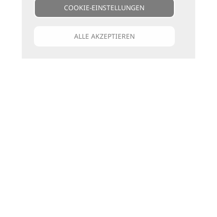
COOKIE-EINSTELLUNGEN
ALLE AKZEPTIEREN
Unsere Kataloge
Für jede Art zu reisen
die passenden Bücher
zu den Katalogen