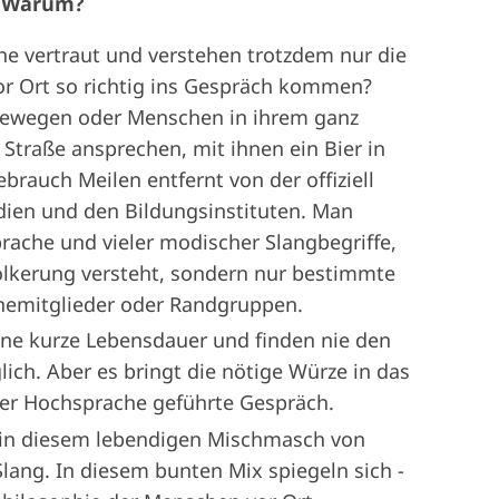
! Warum?
he vertraut und verstehen trotzdem nur die
vor Ort so richtig ins Gespräch kommen?
 bewegen oder Menschen in ihrem ganz
r Straße ansprechen, mit ihnen ein Bier in
brauch Meilen entfernt von der offiziell
ien und den Bildungs­instituten. Man
ache und vieler ­modi­scher Slangbegriffe,
völkerung versteht, sondern nur ­bestimmte
nemitglieder oder Randgruppen.
ine kurze Lebensdauer und finden nie den
lich. Aber es bringt die nötige Würze in das
r Hochsprache ­ge­führte Gespräch.
gt in diesem lebendigen Mischmasch von
ng. In diesem bunten Mix spiegeln sich ­