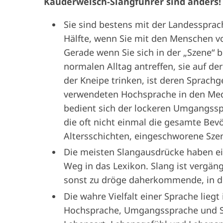
Kauderwelsch-Slangführer sind anders
Sie sind bestens mit der Landessprac
­Hälf­te, wenn Sie mit den Menschen 
Gerade wenn Sie sich in der „Szene“
normalen Alltag antreffen, sie auf de
der Kneipe trinken, ist deren Sprachge
verwendeten Hochsprache in den ­Med
bedient sich der lockeren Umgangsspr
die oft nicht einmal die gesamte ­Be
Altersschichten, eingeschworene Sze
Die meisten Slangausdrücke ­haben e
Weg in das Lexikon. Slang ist vergäng
sonst zu dröge daherkommende, in de
Die wahre Vielfalt einer Sprache lie
Hochsprache, Umgangssprache und Sla