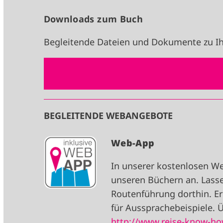
Downloads zum Buch
Begleitende Dateien und Dokumente zu Ih
BEGLEITENDE WEBANGEBOTE
I
Web-App
M
In unserer kostenlosen W
A
unseren Büchern an. Lasse
G
Routenführung dorthin. Er
E
für Aussprachebeispiele. Ü
http://www.reise-know-h