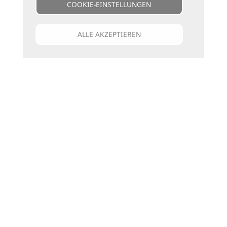
COOKIE-EINSTELLUNGEN
ALLE AKZEPTIEREN
Unsere Kataloge
Für jede Art zu reisen
die passenden Bücher
zu den Katalogen