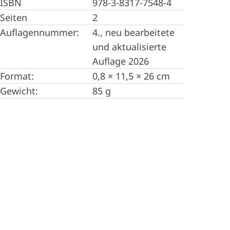
ISBN
978-3-8317-7548-4
Seiten
2
Auflagennummer:
4., neu bearbeitete
und aktualisierte
Auflage 2026
Format:
0,8 × 11,5 × 26 cm
Gewicht:
85 g