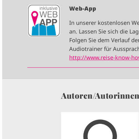
I
Web-App
M
In unserer kostenlosen W
A
an. Lassen Sie sich die L
G
Folgen Sie dem Verlauf de
E
Audiotrainer für Aussprach
http://www.reise-know-ho
Autoren/Autorinne