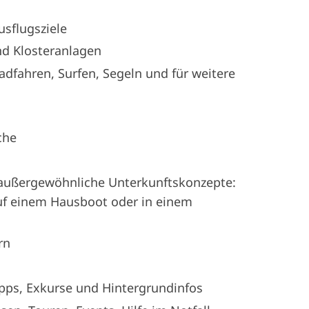
sflugsziele
nd Klosteranlagen
dfahren, Surfen, Segeln und für weitere
che
 außergewöhnliche Unterkunftskonzepte:
uf einem Hausboot oder in einem
rn
pps, Exkurse und Hintergrundinfos