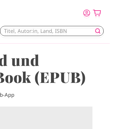
nd und
Book (EPUB)
eb-App