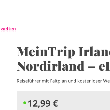
Direkt zum Inhalt
welten
welten
MeinTrip Irla
Nordirland – e
Reiseführer mit Faltplan und kostenloser W
12,99 €