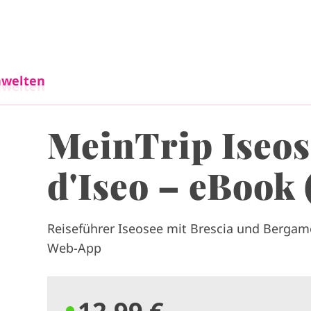
Direkt zum Inhalt
welten
welten
MeinTrip Iseos
d'Iseo – eBook
Reiseführer Iseosee mit Brescia und Bergam
Web-App
12,99 €