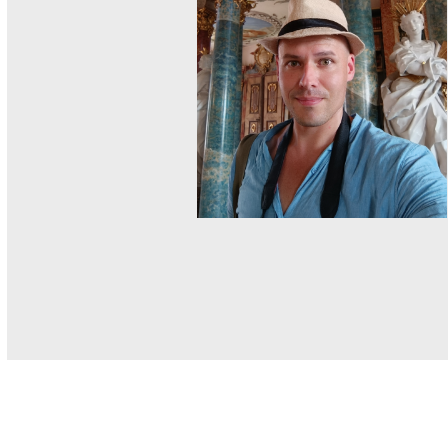
M
A
G
E