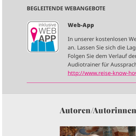
BEGLEITENDE WEBANGEBOTE
I
Web-App
M
In unserer kostenlosen W
A
an. Lassen Sie sich die L
G
Folgen Sie dem Verlauf de
E
Audiotrainer für Aussprach
http://www.reise-know-ho
Autoren/Autorinne
I