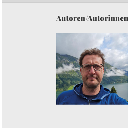
Autoren/Autorinne
I
M
A
G
E