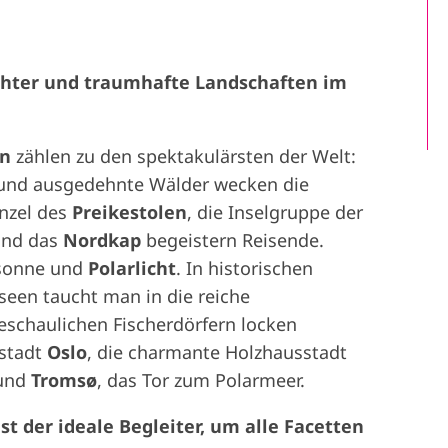
ichter und traumhafte Landschaften im
en
zählen zu den spektakulärsten der Welt:
 und ausgedehnte Wälder wecken die
anzel des
Preikestolen
, die Inselgruppe der
nd das
Nordkap
begeistern Reisende.
ssonne und
Polarlicht
. In historischen
een taucht man in die reiche
eschaulichen Fischerdörfern locken
tstadt
Oslo
, die charmante Holzhausstadt
und
Tromsø
, das Tor zum Polarmeer.
t der ideale Begleiter, um alle Facetten