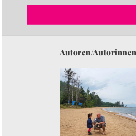
Autoren/Autorinne
I
M
A
G
E