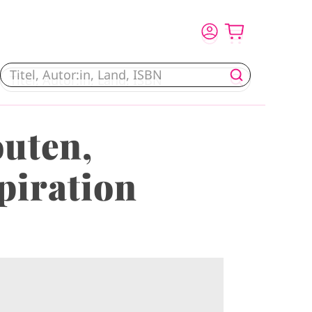
outen,
piration