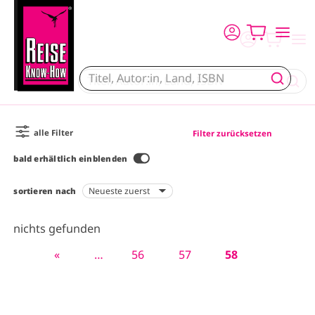
Direkt zum Inhalt
alle Filter
Filter zurücksetzen
bald erhältlich einblenden
sortieren nach
nichts gefunden
E
«
…
P
56
P
57
A
58
S
r
a
a
k
e
s
g
g
t
i
t
e
e
u
t