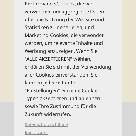
Performance-Cookies, die wir
Abonnieren Sie unseren kostenlosen
verwenden, um aggregierte Daten
monatlichen Newsletter und bleiben Sie
über die Nutzung der Website und
bestens informiert zu allen Reise-Neuheiten
Statistiken zu generieren; und
und Wissenswertem aus dem Reise Know-
Marketing-Cookies, die verwendet
How Verlag!
werden, um relevante Inhalte und
Werbung anzuzeigen. Wenn Sie
Rechtliche Hinweise
"ALLE AKZEPTIEREN" wählen,
erklären Sie sich mit der Verwendung
aller Cookies einverstanden. Sie
abonnieren
können jederzeit unter
"Einstellungen" einzelne Cookie-
Typen akzeptieren und ablehnen
sowie Ihre Zustimmung für die
Kontaktinformationen
Zukunft widerrufen.
Datenschutzrichtlinie
0521 94649-0 (Mo–Fr: 9–16 Uhr)
Impressum