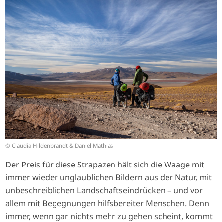
I
m
a
g
e
© Claudia Hildenbrandt & Daniel Mathias
Der Preis für diese Strapazen hält sich die Waage mit
immer wieder unglaublichen Bildern aus der Natur, mit
unbeschreiblichen Landschaftseindrücken – und vor
allem mit Begegnungen hilfsbereiter Menschen. Denn
immer, wenn gar nichts mehr zu gehen scheint, kommt