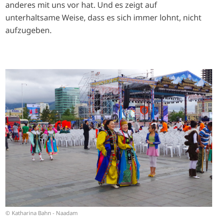
anderes mit uns vor hat. Und es zeigt auf
unterhaltsame Weise, dass es sich immer lohnt, nicht
aufzugeben.
I
m
a
g
e
© Katharina Bahn - Naadam