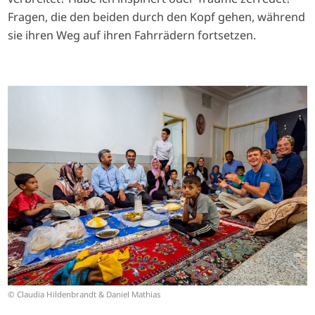
Fragen, die den beiden durch den Kopf gehen, während
sie ihren Weg auf ihren Fahrrädern fortsetzen.
I
m
a
g
e
© Claudia Hildenbrandt & Daniel Mathias