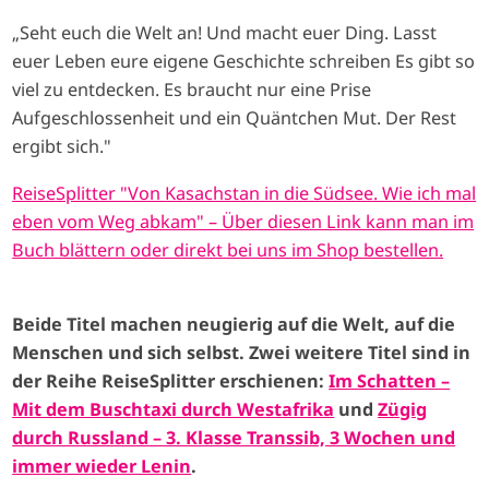
„Seht euch die Welt an! Und macht euer Ding. Lasst
euer Leben eure eigene Geschichte schreiben Es gibt so
viel zu entdecken. Es braucht nur eine Prise
Aufgeschlossenheit und ein Quäntchen Mut. Der Rest
ergibt sich."
ReiseSplitter "Von Kasachstan in die Südsee. Wie ich mal
eben vom Weg abkam" – Über diesen Link kann man im
Buch blättern oder direkt bei uns im Shop bestellen.
Beide Titel machen neugierig auf die Welt, auf die
Menschen und sich selbst. Zwei weitere Titel sind in
der Reihe ReiseSplitter erschienen:
Im Schatten –
Mit dem Buschtaxi durch Westafrika
und
Zügig
durch Russland – 3. Klasse Transsib, 3 Wochen und
immer wieder Lenin
.