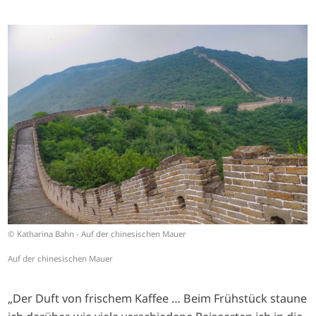
I
m
a
g
e
© Katharina Bahn - Auf der chinesischen Mauer
Auf der chinesischen Mauer
„Der Duft von frischem Kaffee … Beim Frühstück staune