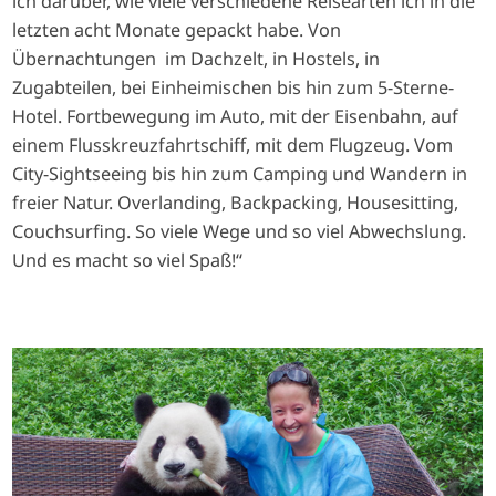
ich darüber, wie viele verschiedene Reisearten ich in die
letzten acht Monate gepackt habe. Von
Übernachtungen im Dachzelt, in Hostels, in
Zugabteilen, bei Einheimischen bis hin zum 5-Sterne-
Hotel. Fortbewegung im Auto, mit der Eisenbahn, auf
einem Flusskreuzfahrtschiff, mit dem Flugzeug. Vom
City-Sightseeing bis hin zum Camping und Wandern in
freier Natur. Overlanding, Backpacking, Housesitting,
Couchsurfing. So viele Wege und so viel Abwechslung.
Und es macht so viel Spaß!“
I
m
a
g
e