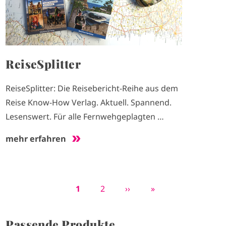
ReiseSplitter
ReiseSplitter: Die Reisebericht-Reihe aus dem
Reise Know-How Verlag. Aktuell. Spannend.
Lesenswert. Für alle Fernwehgeplagten …
mehr erfahren
A
1
P
2
N
››
L
»
S
k
a
ä
e
e
t
g
c
t
i
Passende Produkte