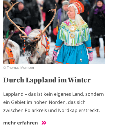
m
a
g
e
© Thomas Momsen
Durch Lappland im Winter
Lappland – das ist kein eigenes Land, sondern
ein Gebiet im hohen Norden, das sich
zwischen Polarkreis und Nordkap erstreckt.
mehr erfahren