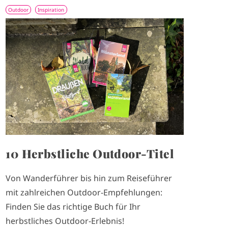
Outdoor
Inspiration
I
m
a
g
e
10 Herbstliche Outdoor-Titel
Von Wanderführer bis hin zum Reiseführer
mit zahlreichen Outdoor-Empfehlungen:
Finden Sie das richtige Buch für Ihr
herbstliches Outdoor-Erlebnis!