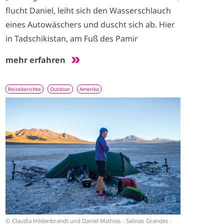
flucht Daniel, leiht sich den Wasserschlauch
eines Autowäschers und duscht sich ab. Hier
in Tadschikistan, am Fuß des Pamir
mehr erfahren
Reiseberichte
Outdoor
Amerika
I
m
a
g
e
© Claudia Hildenbrandt und Daniel Mathias - Salinas Grandes -