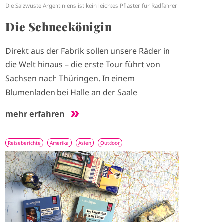
Die Salzwüste Argentiniens ist kein leichtes Pflaster für Radfahrer
Die Schneekönigin
Direkt aus der Fabrik sollen unsere Räder in
die Welt hinaus – die erste Tour führt von
Sachsen nach Thüringen. In einem
Blumenladen bei Halle an der Saale
mehr erfahren
Reiseberichte
Amerika
Asien
Outdoor
I
m
a
g
e