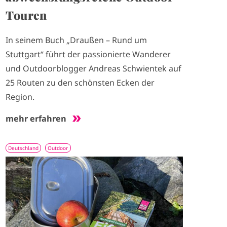
Touren
In seinem Buch „Draußen – Rund um
Stuttgart“ führt der passionierte Wanderer
und Outdoorblogger Andreas Schwientek auf
25 Routen zu den schönsten Ecken der
Region.
mehr erfahren
Deutschland
Outdoor
I
m
a
g
e