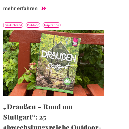
mehr erfahren
Deutschland
Outdoor
Inspiration
I
m
a
g
e
„Draußen – Rund um
Stuttgart“: 25
abwechslungsreiche Outdoor-