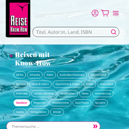
Direkt zum Inhalt
Reisen mit
Know-How
Afrika
Amerika
Asien
Australien/Ozeanien
Deutschland
Europa
Feste & Feiern
Geschichte & Kultur
Inseln
Inspiration
Interview
Länder der Welt
Mobil reisen
News
Orientierung
Outdoor
Regionen
Reiseberichte
Soul Places
Sprache
Städte
Verlagsleben
Winter