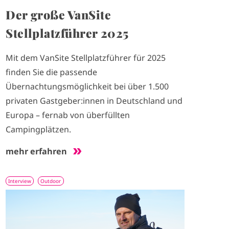
Der große VanSite
Stellplatzführer 2025
Mit dem VanSite Stellplatzführer für 2025
finden Sie die passende
Übernachtungsmöglichkeit bei über 1.500
privaten Gastgeber:innen in Deutschland und
Europa – fernab von überfüllten
Campingplätzen.
mehr erfahren
Interview
Outdoor
I
m
a
g