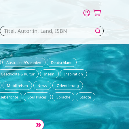
Australien/Ozeanien
Deutschland
Geschichte & Kultur
Inseln
Inspiration
Mobil reisen
News
Orientierung
iseberichte
Soul Places
Sprache
Städte