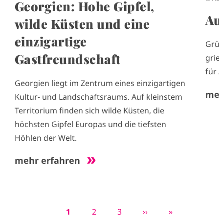
Georgien: Hohe Gipfel,
Au
wilde Küsten und eine
einzigartige
Grü
Gastfreundschaft
gri
für
Georgien liegt im Zentrum eines einzigartigen
me
Kultur- und Landschaftsraums. Auf kleinstem
Territorium finden sich wilde Küsten, die
höchsten Gipfel Europas und die tiefsten
Höhlen der Welt.
mehr erfahren
A
1
P
2
P
3
N
››
L
»