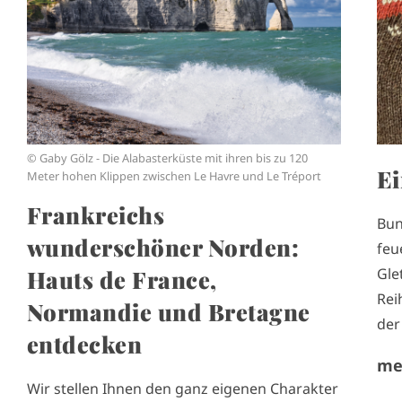
g
g
e
e
© Gaby Gölz - Die Alabasterküste mit ihren bis zu 120
Ei
Meter hohen Klippen zwischen Le Havre und Le Tréport
Frankreichs
Bun
wunderschöner Norden:
feu
Hauts de France,
Gle
Rei
Normandie und Bretagne
der
entdecken
me
Wir stellen Ihnen den ganz eigenen Charakter