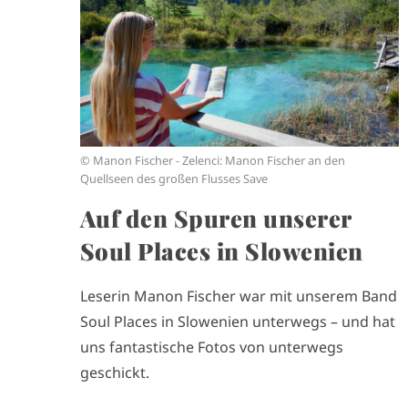
g
e
© Manon Fischer - Zelenci: Manon Fischer an den
Quellseen des großen Flusses Save
Auf den Spuren unserer
Soul Places in Slowenien
Leserin Manon Fischer war mit unserem Band
Soul Places in Slowenien unterwegs – und hat
uns fantastische Fotos von unterwegs
geschickt.