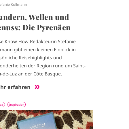
efanie Kullmann
ndern, Wellen und
nuss: Die Pyrenäen
se Know-How-Redakteurin Stefanie
lmann gibt einen kleinen Einblick in
sönliche Reisehighlights und
onderheiten der Region rund um Saint-
n-de-Luz an der Côte Basque.
hr erfahren
pa
Inspiration