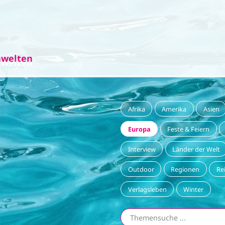
Direkt zum Inhalt
welten
welten
Afrika
Amerika
Asien
Europa
Feste & Feiern
Interview
Länder der Welt
Outdoor
Regionen
Re
Verlagsleben
Winter