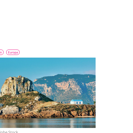
ln
Europa
obe Stock