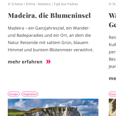
© St
© Schetar / Köthe - Madeira | Fajã dos Padres
Wa
Madeira, die Blumeninsel
Ge
Madeira – ein Ganzjahresziel, ein Wander-
und Badeparadies und ein Ort, an dem die
Rei
Natur Reisende mit sattem Grün, blauem
Kul
Himmel und buntem Blütenmeer verwöhnt.
per
Bes
mehr erfahren
Jea
me
Europa
Inspiration
Euro
I
I
m
m
a
a