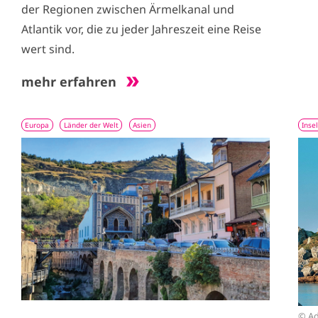
der Regionen zwischen Ärmelkanal und
Atlantik vor, die zu jeder Jahreszeit eine Reise
wert sind.
mehr erfahren
Europa
Länder der Welt
Asien
Inse
I
I
m
m
a
a
g
g
e
e
© Ad