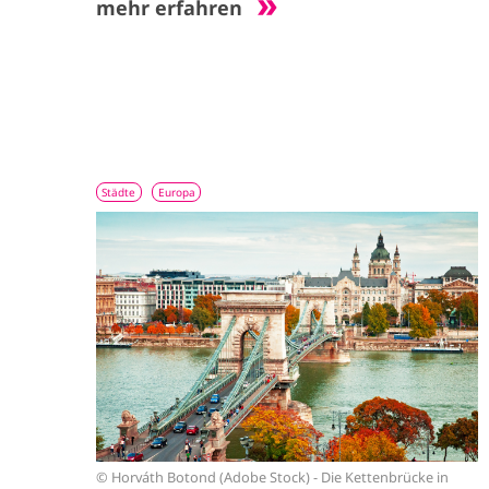
mehr erfahren
Städte
Europa
I
m
a
g
e
© Horváth Botond (Adobe Stock) - Die Kettenbrücke in