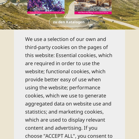
zu den Katalogen
Newsletter
We use a selection of our own and
third-party cookies on the pages of
this website: Essential cookies, which
Abonnieren Sie unseren kostenlosen
are required in order to use the
monatlichen Newsletter und bleiben Sie
website; functional cookies, which
bestens informiert zu allen Reise-Neuheiten
provide better easy of use when
und Wissenswertem aus dem Reise Know-
using the website; performance
How Verlag!
cookies, which we use to generate
aggregated data on website use and
Rechtliche Hinweise
statistics; and marketing cookies,
which are used to display relevant
content and advertising. If you
abonnieren
choose "ACCEPT ALL", you consent to