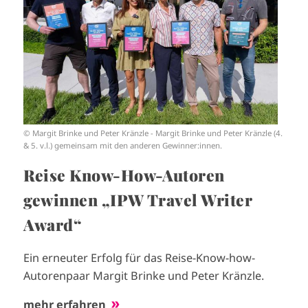
g
e
© Margit Brinke und Peter Kränzle - Margit Brinke und Peter Kränzle (4.
& 5. v.l.) gemeinsam mit den anderen Gewinner:innen.
Reise Know-How-Autoren
gewinnen „IPW Travel Writer
Award“
Ein erneuter Erfolg für das Reise-Know-how-
Autorenpaar Margit Brinke und Peter Kränzle.
mehr erfahren