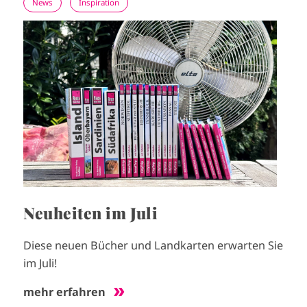
News
Inspiration
I
m
a
g
e
Neuheiten im Juli
Diese neuen Bücher und Landkarten erwarten Sie
im Juli!
mehr erfahren