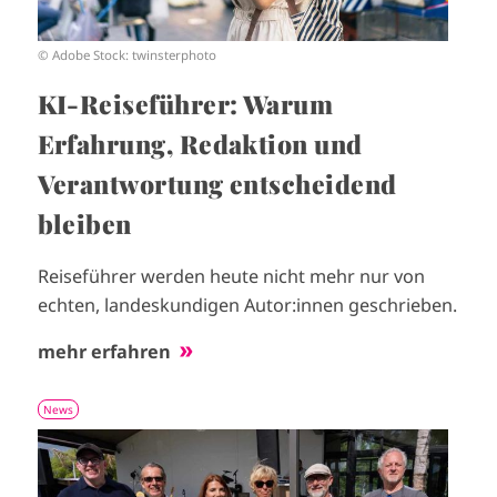
© Adobe Stock: twinsterphoto
KI-Reiseführer: Warum
Erfahrung, Redaktion und
Verantwortung entscheidend
bleiben
Reiseführer werden heute nicht mehr nur von
echten, landeskundigen Autor:innen geschrieben.
mehr erfahren
News
I
m
a