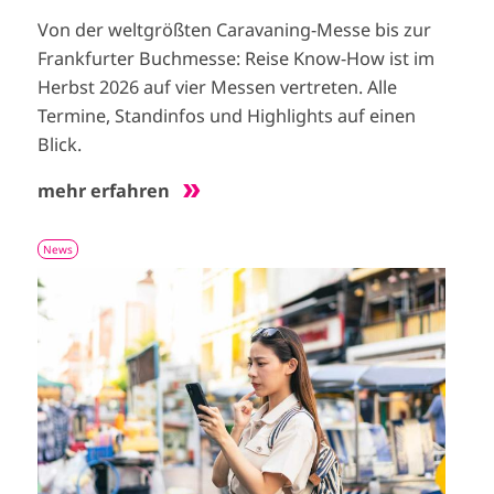
Von der weltgrößten Caravaning-Messe bis zur
Frankfurter Buchmesse: Reise Know-How ist im
Herbst 2026 auf vier Messen vertreten. Alle
Termine, Standinfos und Highlights auf einen
Blick.
mehr erfahren
News
I
m
a
g
e