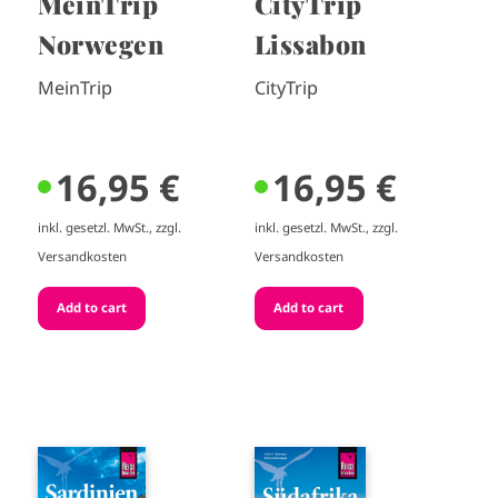
MeinTrip
CityTrip
Norwegen
Lissabon
MeinTrip
CityTrip
16,95 €
16,95 €
inkl. gesetzl. MwSt., zzgl.
inkl. gesetzl. MwSt., zzgl.
Versandkosten
Versandkosten
I
I
m
m