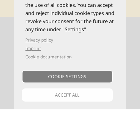
the use of all cookies. You can accept
and reject individual cookie types and
revoke your consent for the future at
Kontaktinformationen
any time under "Settings".
Privacy policy
0521 94649-0 (Mo–Fr: 9–16 Uhr)
Imprint
Cookie documentation
info@reise-know-how.de
COOKIE SETTINGS
ACCEPT ALL
VERLAG
F