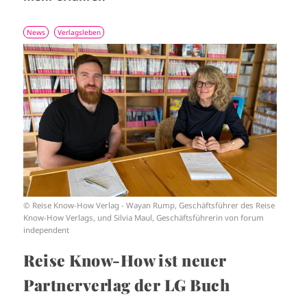
News
Verlagsleben
I
m
a
g
e
© Reise Know-How Verlag - Wayan Rump, Geschäftsführer des Reise
Know-How Verlags, und Silvia Maul, Geschäftsführerin von forum
independent
Reise Know-How ist neuer
Partnerverlag der LG Buch