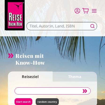
Skip to main content
Reisen mit
Know-How
Reiseziel
Thema
random country