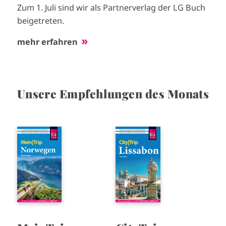
Zum 1. Juli sind wir als Partnerverlag der LG Buch
beigetreten.
mehr erfahren
Unsere Empfehlungen des Monats
I
I
m
m
a
a
g
g
e
e