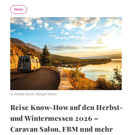
News
I
m
a
g
e
© Adobe Stock: Abigail Marie
Reise Know-How auf den Herbst-
und Wintermessen 2026 –
Caravan Salon, FBM und mehr